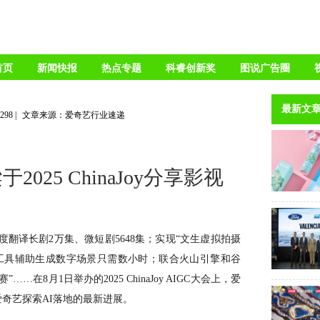
首页
新闻快报
热点专题
科睿创新奖
图说广告圈
最新文
2298
|
文章来源：爱奇艺行业速递
025 ChinaJoy分享影视
单季度翻译长剧2万集、微短剧5648集；实现“文生虚拟拍摄
AI工具辅助生成数字场景只需数小时；联合火山引擎和谷
在8月1日举办的2025 ChinaJoy AIGC大会上，爱
奇艺探索AI落地的最新进展。