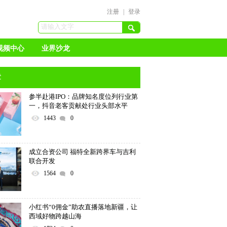
注册
|
登录
视频中心
业界沙龙
章
参半赴港IPO：品牌知名度位列行业第
一，抖音老客贡献处行业头部水平
1443
0
成立合资公司 福特全新跨界车与吉利
联合开发
1564
0
小红书“0佣金”助农直播落地新疆，让
西域好物跨越山海