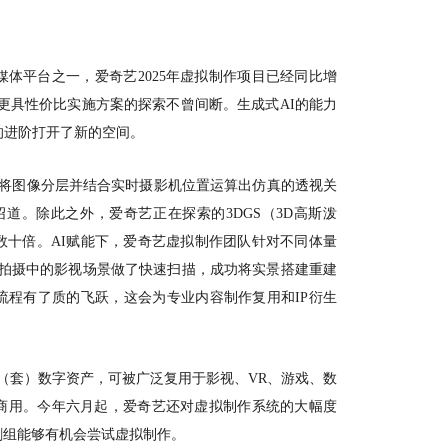
媒体平台之一，爱奇艺
2025年虚拟制作项目已经同比增
、更具性价比实施方案的探索不曾间断。生成式AI的能力
的进阶打开了新的空间。
具将图像分层并结合实时摄影机位置运算出仿真的透视关
道。除此之外，爱奇艺正在探索的3DGS（3D高斯泼
数十倍。AI赋能下，爱奇艺虚拟制作团队针对不同体量
店拍摄中的影视场景做了快速扫描，成功将实景搭建重建
流程有了质的飞跃，这会为专业内容制作复用和IP衍生
余件（套）数字资产，可被广泛复用于影视、VR、游戏、数
商用。今年六月起，爱奇艺还对虚拟制作系统的大幅度
剧组能够有机会尝试虚拟制作。