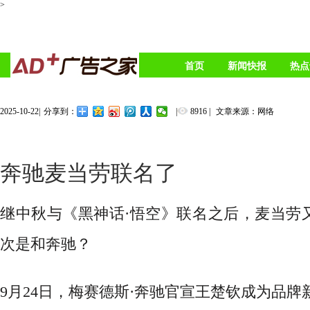
>
首页
新闻快报
热点
2025-10-22
|
|
8916
|
文章来源：网络
分享到：
奔驰麦当劳联名了
继中秋与《黑神话
·悟空》联名之后，
麦当劳
次是和奔驰？
9月24日，梅赛德斯·奔驰官宣王楚钦成为品