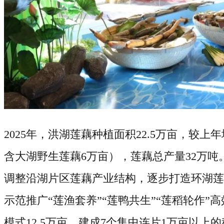
2025
年，洪湖莲藕种植面积
22.5
万亩，较上年
含大湖野生莲藕
6
万亩），莲藕总产量
32
万吨
调整沿湖片区莲藕产业结构，逐步打造环湖莲
示范推广“莲渔套养”“莲鸭共生”“莲稻轮作”
模式
12.5
万亩，建成
7
个集中连片
1
万亩以上的