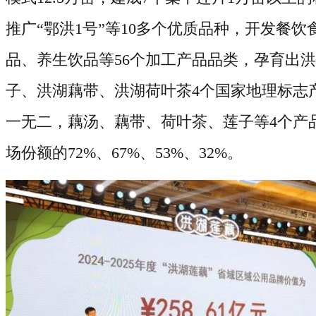
推广“鄂洪
1
号”等
10
多个优质品种，开发餐饮
品、养生饮品等
56
个加工产品品类，孕育出洪
子、洪湖藕带、洪湖荷叶茶
4
个国家地理标志
一无二，藕汤、藕带、荷叶茶、莲子等
4
个产
场份额的
72%
、
67%
、
53%
、
32%
。