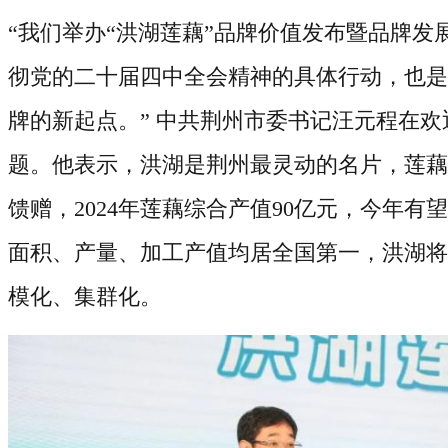
“我们举办“洪湖莲藕”品牌价值发布暨品牌发
彻党的二十届四中全会精神的具体行动，也是
牌的新起点。” 中共荆州市委书记汪元程在
题。他表示，洪湖是荆州最灵动的名片，莲藕
馈赠，
2024
年莲藕综合产值
90
亿元，
今年
有望
面积、产量、加工产值均居全国第一
，
洪湖将
模化、集群化。