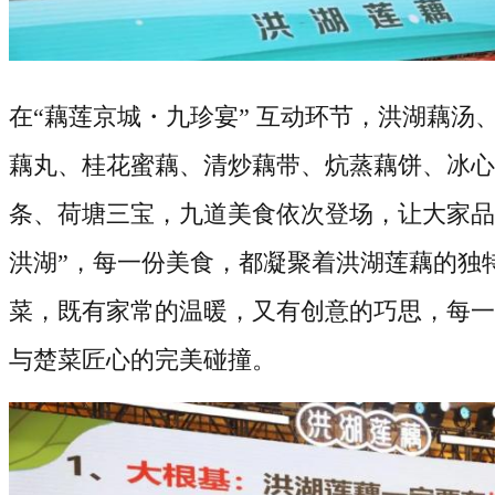
在
“藕莲京城・九珍宴” 互动环节，洪湖藕汤
藕丸、桂花蜜藕、清炒藕带、炕蒸藕饼、冰心
条、荷塘三宝，九道美食依次登场，让大家品
洪湖”，每一份美食，都凝聚着洪湖莲藕的独
菜，既有家常的温暖，又有创意的巧思，每一
与楚菜匠心的完美碰撞。