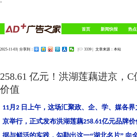
>
首页
新闻快报
热点
2025-11-03
|
|
3339
|
文章来源：本站
分享到：
258.61 亿元！洪湖莲藕进京，
价值
月
日上午，这场汇聚政、企、学、媒各界
11
2
京举行，正式发布洪湖莲藕
亿元
品牌价
258.61
据与鲜活的实践，勾勒出这一
“湖北名片” 