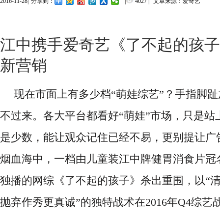
2016-11-28
|
|
4027
|
文章来源：爱奇艺
分享到：
江中携手爱奇艺《了不起的孩子
新营销
现在市面上有多少档
“萌娃综艺”？手指脚
不过来。各大平台都看好“萌娃”市场，只是站
是少数，能让观众记住已经不易，更别提让广
烟血海中，一档由
儿童装江中牌健胃消食片
冠
独播的网综《了不起的孩子》杀出重围，以
“
抛弃作秀更真诚”的独特战术在2016年Q4综