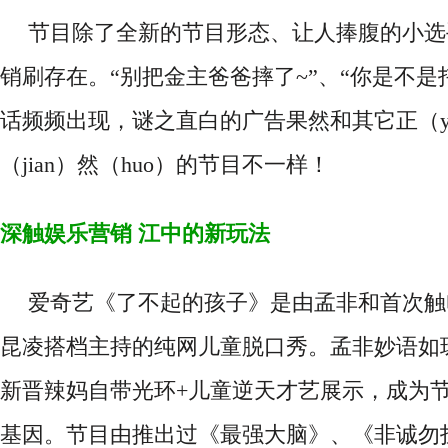
节目除了全新的节目形态、让人捧腹的小选
销刷存在。
“别把金主爸爸摔了~”
、
“你是不是
话频频出现，谜之直白的广告果然和其它正（ya
（jian）然（huo）的节目不一样！
深触娱乐营销
江中的新玩法
爱奇艺《了不起的孩子》是由孟非和首次触
昆凌搭档主持的纯网儿童脱口秀。孟非妙语如
新晋辣妈自带光环+儿童逆天才艺展示，成为
基因。节目由推出过《
最强大脑》、《非诚勿