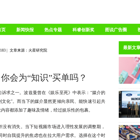
首页
新闻快报
热点专题
科睿创新奖
图说广告圈
最新文
4183
|
文章来源：火星研究院
你会为“知识”买单吗？
的诉求之一。波兹曼曾在《娱乐至死》中表示：
“媒介的
制文化”。而当下的媒介显然更倾向亲民、能快速引起共
数内容都添加了趣味及情绪，经过娱乐性的包裹。
并没有消失。当下短视频市场进入理性发展的调整期，
同时自我提升的焦虑也在拉大用户需求。选择在这个时