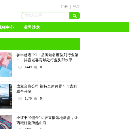
注册
|
登录
视频中心
业界沙龙
章
参半赴港IPO：品牌知名度位列行业第
一，抖音老客贡献处行业头部水平
1449
0
成立合资公司 福特全新跨界车与吉利
联合开发
1570
0
小红书“0佣金”助农直播落地新疆，让
西域好物跨越山海